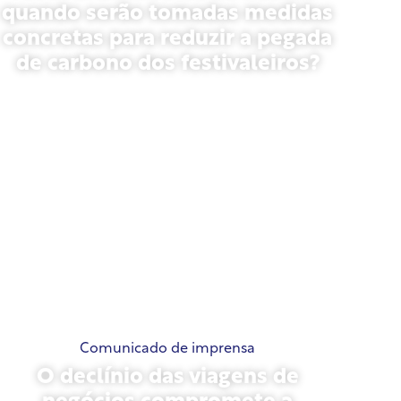
quando serão tomadas medidas
concretas para reduzir a pegada
de carbono dos festivaleiros?
13 de maio de 2026
Comunicado de imprensa
O declínio das viagens de