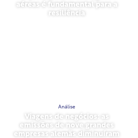
aéreas é fundamental para a
resiliência
31 de março de 2026
Análise
Viagens de negócios: as
emissões de nove grandes
empresas alemãs diminuíram