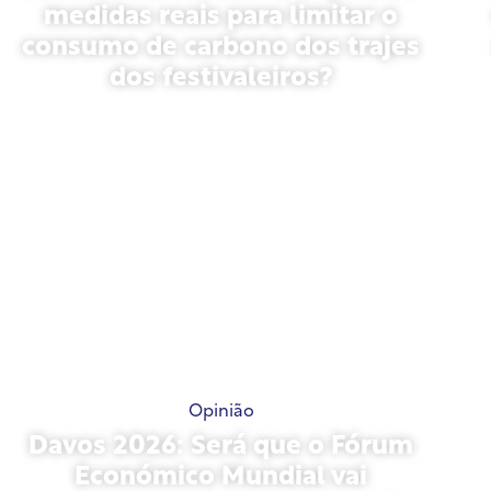
medidas reais para limitar o
consumo de carbono dos trajes
dos festivaleiros?
13 de maio de 2026
Opinião
Davos 2026: Será que o Fórum
Económico Mundial vai