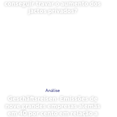
conseguir travar o aumento dos
jactos privados?
27 de janeiro de 2026
Análise
Geschäftsreisen: Emissões de
nove grandes empresas alemãs
em 40 por cento em relação a