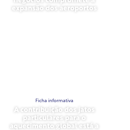
negócios compromete a
expansão dos aeroportos
novembro 13, 2025
Ficha informativa
A contribuição dos jatos
particulares para o
aquecimento global está a