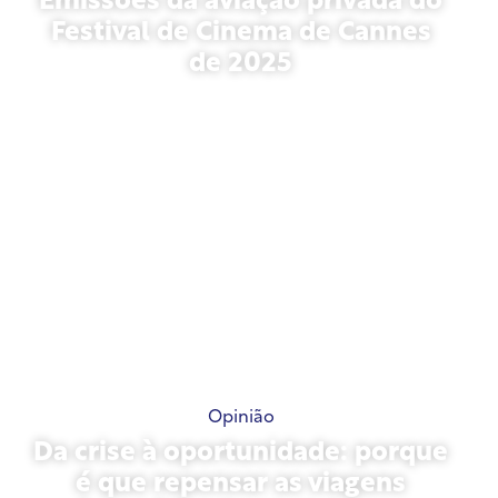
Emissões da aviação privada do
Festival de Cinema de Cannes
de 2025
13 de maio de 2026
Opinião
Da crise à oportunidade: porque
é que repensar as viagens