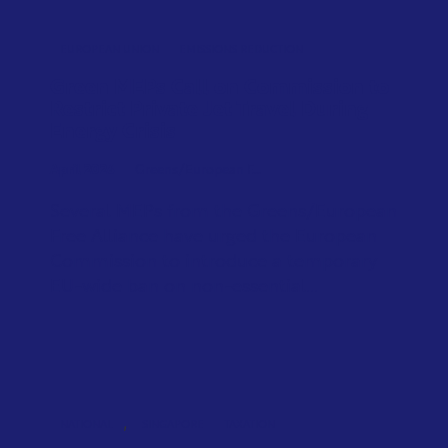
EUROPEAN UNION
EMISSIONS REDUCTION
Green MEPs Call on Commission to
Restrict Private Jet Travel During
Energy Crisis
April 2026
Greens/European F...
Several MEPs from the Greens/European
Free Alliance have urged the European
Commission to introduce a temporary
EU-wide ban on non-essential...
,
NATIONAL
SINGAPORE
TAXATION