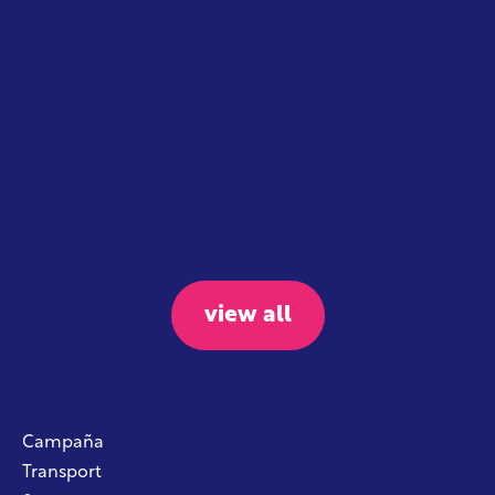
January 2026
Scottish Government
The Scottish Government will also
introduce their own distance-based
flight tax starting in April 2027. The
proposed taxes include: £7...
view all
Campaña
Transport