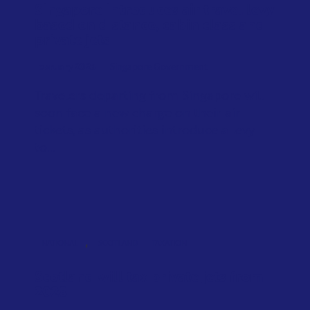
Singapore introduces air travel levy
based on distance, cabin class and
private jets
February 2026
Singapore Government
Travelers departing from Singapore will
soon face a new charge on their air
tickets, as authorities introduce a levy
to...
,
NATIONAL
SCOTLAND
TAXATION
Scotland will tax private jets from
2028